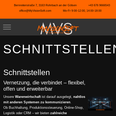
Bernreiterstraße 7, 3163 Rohrbach an der Gölsen
+43 676 9666543
office@MyVisionSoft.com
Mo-Fr 9:00-12:00, 14:00-18:00
Mobile Menu Toggle
SCHNITTSTELLE
Schnittstellen
Vernetzung, die verbindet – flexibel,
offen und erweiterbar
Unsere
Warenwirtschaft
ist darauf ausgelegt,
nahtlos
mit anderen Systemen zu kommunizieren
.
Ob Buchhaltung, Produktionssteuerung, Online-Shop,
Logistik oder CRM – wir bieten
zahlreiche