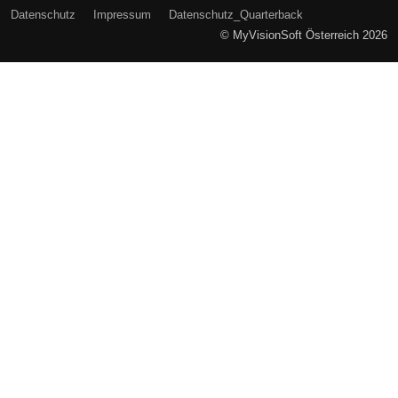
Datenschutz
Impressum
Datenschutz_Quarterback
© MyVisionSoft Österreich 2026
Cookie Benutzereinstellungen