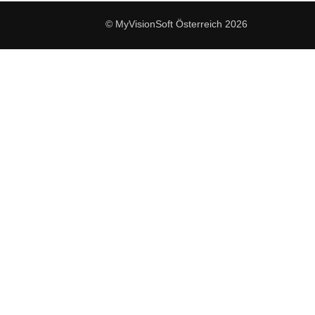
© MyVisionSoft Österreich 2026
es ablehnen, wird die Webseite unter Umständen nicht, wie erwartet,