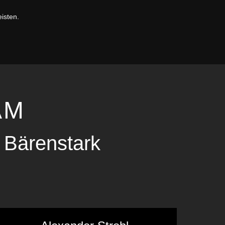
isten.
AM
h Bärenstark