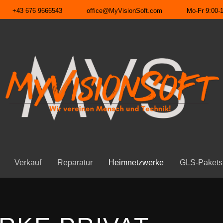
+43 676 9666543
office@MyVisionSoft.com
Mo-Fr 9:00-1
Verkauf
Reparatur
Heimnetzwerke
GLS-Pakets