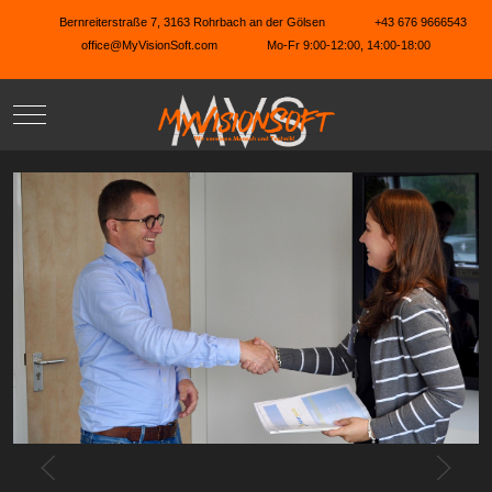
Bernreiterstraße 7, 3163 Rohrbach an der Gölsen
+43 676 9666543
office@MyVisionSoft.com
Mo-Fr 9:00-12:00, 14:00-18:00
Mobile Menu Toggle