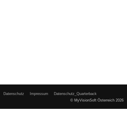
Datenschutz
Impressum
Datenschutz_Quarterback
© MyVisionSoft Österreich 2026